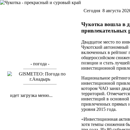
Cегодня 8 августа 202
Чукотка вошла в д
привлекательных 
Двадцатое место по инв
Чукотский автономный о
включенных в рейтинг 
общероссийском снижени
позиции и стать лучшей
- погода -
инвестиционной привле
Национальное рейтинго
инвестиционной привлек
котором ЧАО занял двад
территорий. Отмечается
идет загрузка меню...
инвестиций в основной 
привлеченных прямых и
уровня 2015 года.
«Инвестиционная активн
хотя темпы снижения б
три года. Из 80 субъек