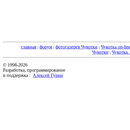
главная
форум
фотогалерея Чукотки
Чукотка on-lin
|
|
|
Чукотки
Чукотка.
|
© 1998-2026
Разработка, программирование
и поддержка :
Алексей Гурин