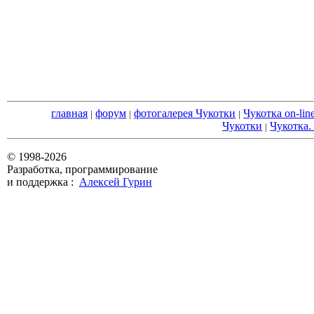
главная
форум
фотогалерея Чукотки
Чукотка on-lin
|
|
|
Чукотки
Чукотка.
|
© 1998-2026
Разработка, программирование
и поддержка :
Алексей Гурин