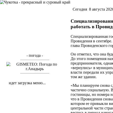
Cегодня 8 августа 202
Специализированна
работать в Провид
Специализированная гос
Провидения в сентябре.
глава Провиденского го
Он отметил, что она буде
- погода -
До этого помещения нах
предпринимателя, однак
«вернулись» в муницип
власти передали их упр
том же здании.
идет загрузка меню...
«Мы планируем снова сд
частично социальную. В 
гостиницы, но номера н
что в Провидения снова 
котором ее привыкли в
центральной части стра
вестись в период навиг