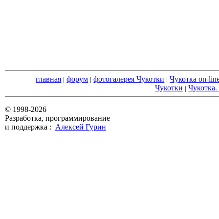
главная
форум
фотогалерея Чукотки
Чукотка on-lin
|
|
|
Чукотки
Чукотка.
|
© 1998-2026
Разработка, программирование
и поддержка :
Алексей Гурин