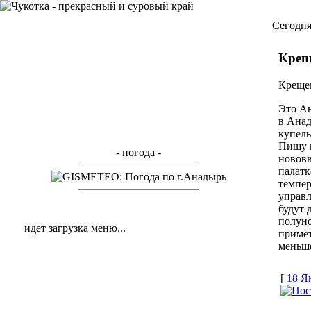
Cегодня
Крещ
Крещен
Это Ан
в Анад
купель
Пищу п
- погода -
нововв
палатк
темпер
управл
будут 
полуно
идет загрузка меню...
примет
меньше
[
18 Я