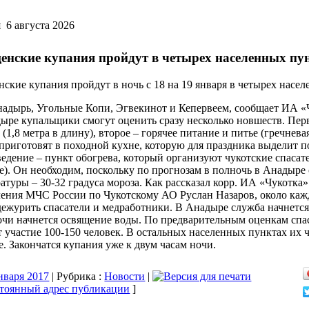
 6 августа 2026
енские купания пройдут в четырех населенных пу
ские купания пройдут в ночь с 18 на 19 января в четырех насе
адырь, Угольные Копи, Эгвекинот и Кепервеем, сообщает ИА «
ыре купальщики смогут оценить сразу несколько новшеств. Перв
 (1,8 метра в длину), второе – горячее питание и питье (гречнева
риготовят в походной кухне, которую для праздника выделит п
едение – пункт обогрева, который организуют чукотские спасате
е). Он необходим, поскольку по прогнозам в полночь в Анадыр
атуры – 30-32 градуса мороза. Как рассказал корр. ИА «Чукотка
ения МЧС России по Чукотскому АО Руслан Назаров, около каж
дежурить спасатели и медработники. В Анадыре служба начнется 
чи начнется освящение воды. По предварительным оценкам спа
 участие 100-150 человек. В остальных населенных пунктах их ч
. Закончатся купания уже к двум часам ночи.
нваря 2017
| Рубрика :
Новости
|
]