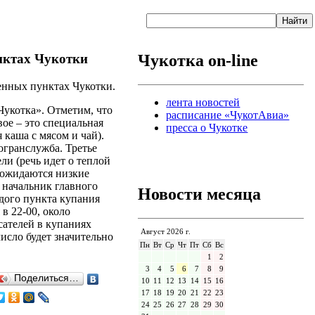
нктах Чукотки
Чукотка on-line
ленных пунктах Чукотки.
лента новостей
Чукотка». Отметим, что
расписание «ЧукотАвиа»
ое – это специальная
пресса о Чукотке
я каша с мясом и чай).
огранслужба. Третье
ли (речь идет о теплой
е ожидаются низкие
» начальник главного
Новости месяца
дого пункта купания
в 22-00, около
сателей в купаниях
Август 2026 г.
исло будет значительно
Пн
Вт
Ср
Чт
Пт
Сб
Вс
1
2
3
4
5
6
7
8
9
Поделиться…
10
11
12
13
14
15
16
17
18
19
20
21
22
23
24
25
26
27
28
29
30