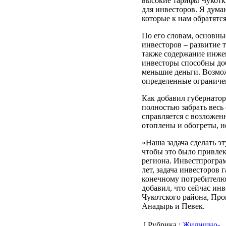
высокие тарифы Чукотк
для инвесторов. Я дума
которые к нам обратятся
По его словам, основны
инвесторов – развитие 
также содержание инжен
инвесторы способны доб
меньшие деньги. Возмо
определенные ограниче
Как добавил губернатор,
полностью забрать весь
справляется с возложенн
отоплены и обогреты, н
«Наша задача сделать э
чтобы это было привлека
региона. Инвестпрограм
лет, задача инвесторов
конечному потребителю»
добавил, что сейчас ин
Чукотского района, Про
Анадырь и Певек.
[ Рубрика :
Жилищно-