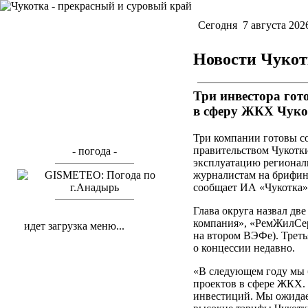
Cегодня 7 августа 202
Новости Чукотк
Три инвестора гот
в сферу ЖКХ Чуко
Три компании готовы со
правительством Чукотк
- погода -
эксплуатацию регионал
журналистам на брифинг
сообщает ИА «Чукотка»
Глава округа назвал две
компания», «РемЖилСер
идет загрузка меню...
на втором ВЭФе). Треть
о концессии недавно.
«В следующем году мы 
проектов в сфере ЖКХ.
инвестиций. Мы ожидае