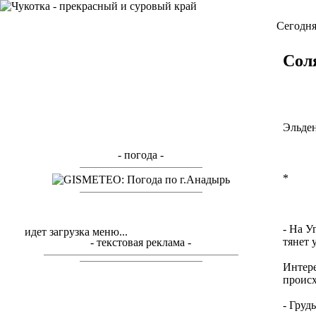
Cегодня
Сол
Эльден
- погода -
*
- На У
идет загрузка меню...
тянет 
- текстовая реклама -
Интере
проис
- Груд