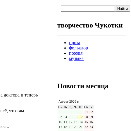
творчество Чукотки
проза
фольклор
поэзия
музыка
Новости месяца
а доктора и теперь
Август 2026 г.
Пн
Вт
Ср
Чт
Пт
Сб
Вс
всё, что там
1
2
3
4
5
6
7
8
9
10
11
12
13
14
15
16
ся ..
17
18
19
20
21
22
23