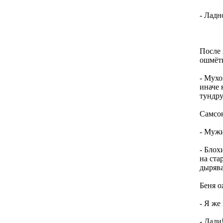
- Ладн
После 
ошмётк
- Мухо
иначе 
тундру
Самсон
- Мужи
- Блох
на ста
дырява
Беня о
- Я же
- Дали