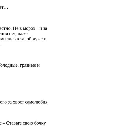
дет…
стно. Не в мороз – и за
ния нет, даже
 умылись в талой луже и
…
Голодные, грязные и
ого за хвост самолюбия:
с – Ставьте свою бочку