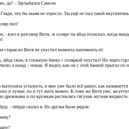
ко, да? – Заулыбался Самсон
! Гляди, что бы вымя не отросло. Ты ещё не пил такой вкуснятин
соляр пил!
ри, - влез в разговор Витя, -в соляре ты яйца поласкал, когда ма
л!
я старая но Витя не упустил момента напомнить её:
х, яйца свои, в стальную банку с соляркой опустил! Но через г
чили, а назад – никак. Я видел, как он с этой банкой прыгал по 
 вытесняла усталость, и мне уже было всё равно, как называется 
оно и лучше, но и тут жить можно. К тому же Витя уже, засуети
о дрожжами и по кружкам растеклась тягучая, мутная жидкость:
 буду. - твёрдо сказал я. Но друзья были рядом:
 маму?
 папу?