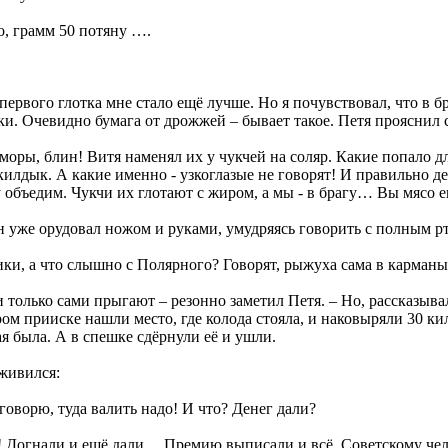
о, грамм 50 потяну ….
первого глотка мне стало ещё лучше. Но я почувствовал, что в б
и. Очевидно бумага от дрожжей – бывает такое. Петя прояснил
моры, блин! Витя наменял их у чукчей на соляр. Какие попало дл
килдык. А какие именно - узкоглазые не говорят! И правильно д
 объедим. Чукчи их глотают с жиром, а мы - в брагу… Вы мясо е
 уже орудовал ножом и руками, умудряясь говорить с полным р
ки, а что слышно с Полярного? Говорят, рыжуха сама в карманы
и только сами прыгают – резонно заметил Петя. – Но, рассказыва
ром прииске нашли место, где колода стояла, и наковыряли 30 ки
я была. А в спешке сдёрнули её и ушли.
живился:
 говорю, туда валить надо! И что? Денег дали?
! Догнали и ещё дали… Премию выписали и всё. Советскому чел