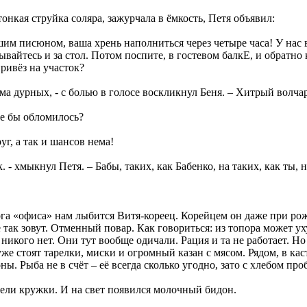
тонкая струйка соляра, зажурчала в ёмкость, Петя объявил:
шим писюном, ваша хрень наполниться через четыре часа! У нас в
ывайтесь и за стол. Потом поспите, в гостевом балкЕ, и обратно 
ривёз на участок?
ема дурных, - с болью в голосе воскликнул Беня. – Хитрый волча
бе бы обломилось?
руг, а так и шансов нема!
к. - хмыкнул Петя. – Бабы, таких, как Бабенко, на таких, как ты, 
га «офиса» нам лыбится Витя-кореец. Корейцем он даже при рож
е так зовут. Отменный повар. Как говориться: из топора может ух
 никого нет. Они тут вообще одичали. Рация и та не работает. Но
уже стоят тарелки, миски и огромный казан с мясом. Рядом, в ка
ны. Рыба не в счёт – её всегда сколько угодно, зато с хлебом про
ели кружки. И на свет появился молочный бидон.