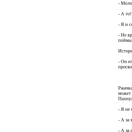
- Моло
- А то
- Я и 
- Не в
пойма
Истори
- Он и
проско
Ржачка
может 
Пахнул
- Я не
- А за
- А за