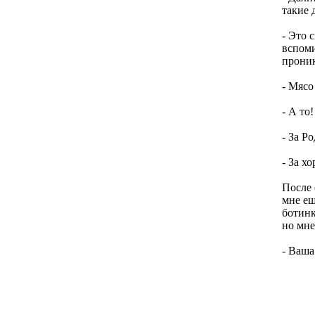
такие 
- Это 
вспоми
проник
- Мясо
- А то!
- За Р
- За х
После 
мне ещ
ботинк
но мне
- Ваша