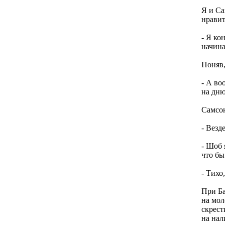
Я и Са
нравит
- Я ко
начина
Поняв,
- А во
на дн
Самсо
- Везд
- Шоб 
что бы
- Тихо
При Ба
на мол
скрест
на нал