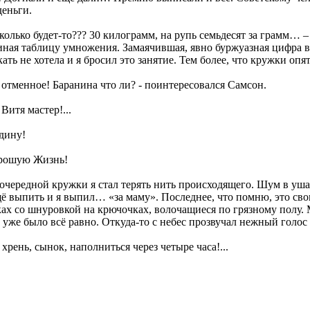
деньги.
сколько будет-то??? 30 килограмм, на рупь семьдесят за грамм… –
ная таблицу умножения. Замаячившая, явно буржуазная цифра в
ать не хотела и я бросил это занятие. Тем более, что кружки опят
 отменное! Баранина что ли? - поинтересовался Самсон.
 Витя мастер!...
одину!
орошую Жизнь!
очередной кружки я стал терять нить происходящего. Шум в ушах
ё выпить и я выпил… «за маму». Последнее, что помню, это сво
ах со шнуровкой на крючочках, волочащиеся по грязному полу. 
 уже было всё равно. Откуда-то с небес прозвучал нежный голос
 хрень, сынок, наполниться через четыре часа!...