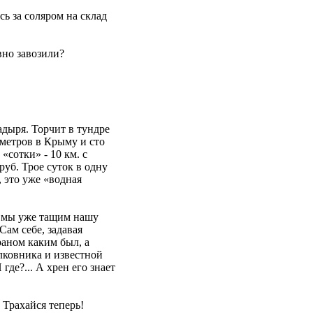
есь за соляром на склад
вно завозили?
адыря. Торчит в тундре
ометров в Крыму и сто
«сотки» - 10 км. с
руб. Трое суток в одну
, это уже «водная
 а мы уже тащим нашу
Сам себе, задавая
раном каким был, а
лковника и известной
где?... А хрен его знает
 Трахайся теперь!