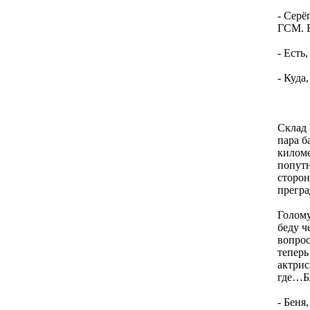
- Серё
ГСМ. В
- Есть
- Куда
Склад 
пара б
киломе
попутн
сторон
прегра
Голому
беду ч
вопрос
теперь
актрис
где…Бл
- Беня