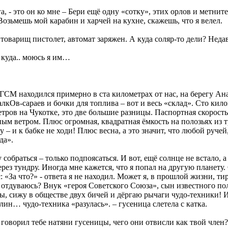
га, - это он ко мне – Бери ещё одну «сотку», этих орлов и метнит
озьмешь мой карабин и харчей на кухне, скажешь, что я велел.
, товарищ пистолет, автомат заряжен. А куда соляр-то дели? Неда
, куда.. моюсь я им…
ГСМ находился примерно в ста километрах от нас, на берегу Ан
алкОв-сараев и бочки для топлива – вот и весь «склад». Сто кил
тров на Чукотке, это две большие разницы. Паспортная скорость 
ым ветром. Плюс огромная, квадратная ёмкость на полозьях из т
у – и к бабке не ходи! Плюс весна, а это значит, что любой ручей
да».
 собраться – только подпоясаться. И вот, ещё солнце не встало,
ерез тундру. Иногда мне кажется, что я попал на другую планету. 
: «За что?» - ответа я не находил. Может я, в прошлой жизни, ти
 отдуваюсь? Внук «героя Советского Союза», сын известного по
ы, сижу в обществе двух бичей и дёргаю рычаги чудо-техники! И 
ин… чудо-техника «разулась». – гусеница слетела с катка.
, говорил тебе натяни гусеницы, чего они отвисли как твой член?