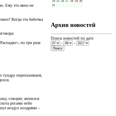
24
25
26
27
28
29
30
ю. Ему это явно не
31
ожно? Когда эта бабочка
Архив новостей
зговора:
Поиск новостей по дате
Распадке», по три раза
-
-
то тундру перепахиваем,
ихся.
ику, говорят, женился
 охота рогами небо
нул воздух ноздрями –