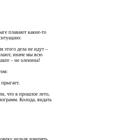
раге плавают какие-то
 ситуацию:
я этого дела не идут –
елают, иначе мы всю
шьте – не оленина!
том:
 прыгает.
ли, что в прошлое лето,
лограмм. Колода, видать
овеку нельзя доверять