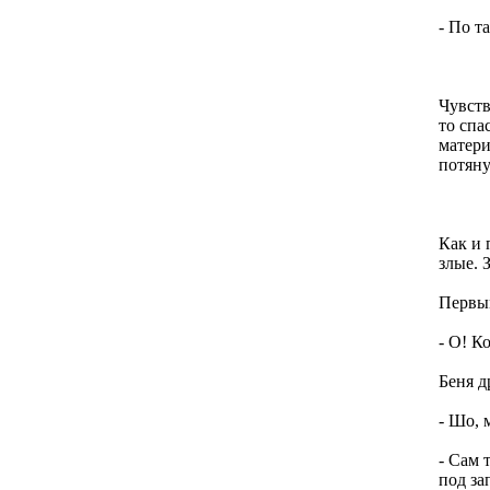
- По т
Чувств
то спа
матери
потяну
Как и 
злые. 
Первым
- О! К
Беня д
- Шо, 
- Сам 
под за