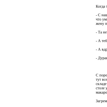
Когда 
- С на
что ум
жену п
- Та н
- А те
- А вд
- Дура
С поро
тут вс
складе
столе 
макаро
Загрем