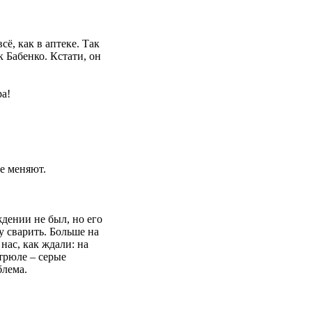
сё, как в аптеке. Так
к Бабенко. Кстати, он
ра!
не меняют.
дении не был, но его
у сварить. Больше на
 нас, как ждали: на
стрюле – серые
блема.