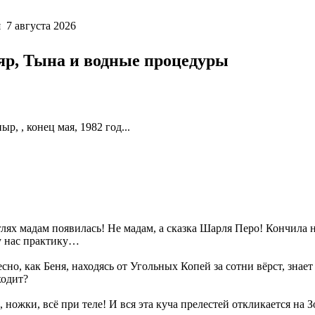
 7 августа 2026
яр, Тына и водные процедуры
ыр, , конец мая, 1982 год...
глях мадам появилась! Не мадам, а сказка Шарля Перо! Кончила н
у нас практику…
сно, как Беня, находясь от Угольных Копей за сотни вёрст, знает 
ходит?
ь, ножки, всё при теле! И вся эта куча прелестей откликается на Зо