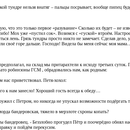
акой тундре нельзя внатяг – пальцы посрывает, вообще пипец бу
ую, что это только первое «разувание» Сколько их будет – не изве
сибо! Мох уже «пустил сок». Возимся с «гуской» втроём. Настрое
ться лень. Грязь тундры просто никто не замечает. Сделав дело,
ли своё горе дальше. Господи! Видела бы меня сейчас моя мама
предполагал, на склад мы притарахтели к исходу третьих суток. 
Зато робинзоны ГСМ , обрадовались нам, как родным:
 нас приветствовал. Петя-хохол:
ого к нам занесло! Хороший гость всегда к обеду…
ружил с Петром, но никогда не упускал возможности подёргать т
морда бандеровская, тяжело в мерзлоте схроны копать?
ты бандеровец. - Беззлобно прогудел Пётр и поочерёдно обнял на
правку и пойдём перекусим.