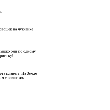
ы.
ндовошек на чукчанке
орлышко они по одному
прииску!
эта планета. На Земле
лся с ковшиком.