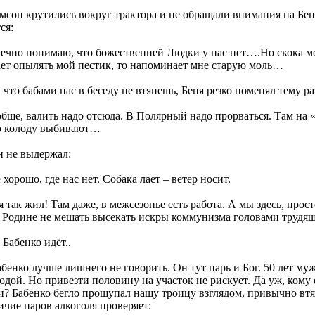
мсон крутились вокруг трактора и не обращали внимания на Бен
ся:
нечно понимаю, что божественней Людки у нас нет….Но скока м
ет опылять мой пестик, то напоминает мне старую моль…
 что бабами нас в беседу не втянешь, Беня резко поменял тему ра
обще, валить надо отсюда. В Полярный надо прорваться. Там на «
ю колоду выбивают…
н не выдержал:
е хорошо, где нас нет. Собака лает – ветер носит.
я так жил! Там даже, в межсезонье есть работа. А мы здесь, прос
 Родине не мешать высекать искры коммунизма головами трудящ
, Бабенко идёт..
бенко лучше лишнего не говорить. Он тут царь и Бог. 50 лет муж
одой. Но привезти половину на участок не рискует. Да уж, кому
и? Бабенко бегло прощупал нашу троицу взглядом, привычно втя
ичие паров алкоголя проверяет: