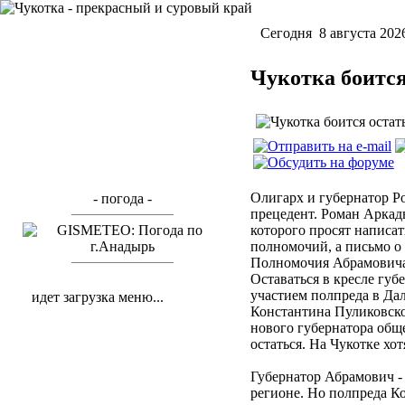
Cегодня 8 августа 202
Чукотка боится
Олигарх и губернатор Р
- погода -
прецедент. Роман Аркад
которого просят написат
полномочий, а письмо о 
Полномочия Абрамовича 
Оставаться в кресле губ
участием полпреда в Да
идет загрузка меню...
Константина Пуликовско
нового губернатора общ
остаться. На Чукотке хот
Губернатор Абрамович -
регионе. Но полпреда К