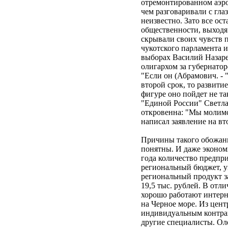
отремонтированном аэро
чем разговаривали с глаз
неизвестно. Зато все ос
общественности, выходя
скрывали своих чувств 
чукотского парламента 
выборах Василий Назарен
олигархом за губернатор
"Если он (Абрамович. - 
второй срок, то развити
фигуре оно пойдет не т
"Единой России" Светла
откровенна: "Мы молимс
написал заявление на вт
Причины такого обожани
понятны. И даже эконом
года количество предпр
региональный бюджет, у
региональный продукт за 
19,5 тыс. рублей. В отл
хорошо работают интерне
на Черное море. Из цен
индивидуальным контрак
другие специалисты. Ол