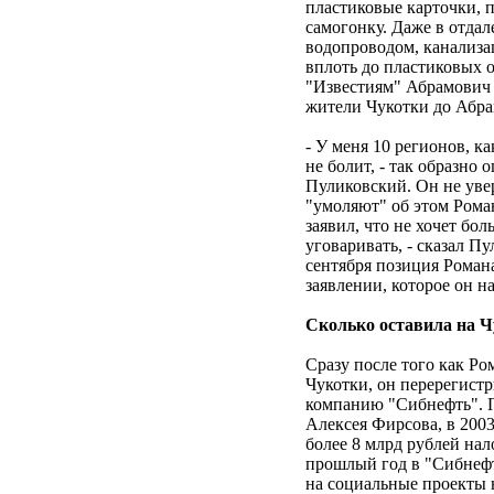
пластиковые карточки, 
самогонку. Даже в отдал
водопроводом, канализа
вплоть до пластиковых о
"Известиям" Абрамович 
жители Чукотки до Абра
- У меня 10 регионов, к
не болит, - так образно
Пуликовский. Он не увер
"умоляют" об этом Роман
заявил, что не хочет бол
уговаривать, - сказал Пу
сентября позиция Роман
заявлении, которое он н
Сколько оставила на 
Сразу после того как Р
Чукотки, он перерегист
компанию "Сибнефть". 
Алексея Фирсова, в 2003
более 8 млрд рублей нал
прошлый год в "Сибнефти
на социальные проекты 