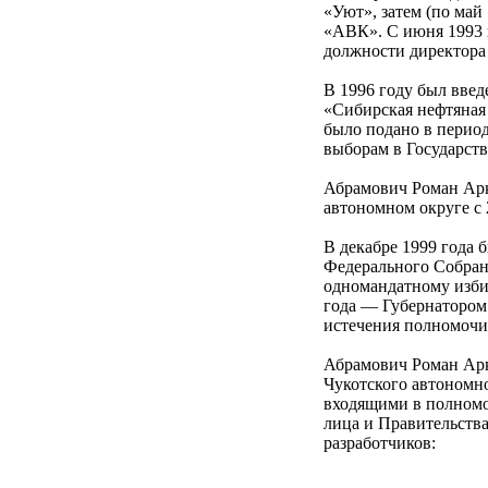
«Уют», затем (по май
«АВК». С июня 1993 г
должности директора
В 1996 году был введ
«Сибирская нефтяная 
было подано в перио
выборам в Государст
Абрамович Роман Арк
автономном округе с 
В декабре 1999 года 
Федерального Собран
одномандатному избир
года — Губернатором
истечения полномочий
Абрамович Роман Арк
Чукотского автономно
входящими в полном
лица и Правительства
разработчиков: