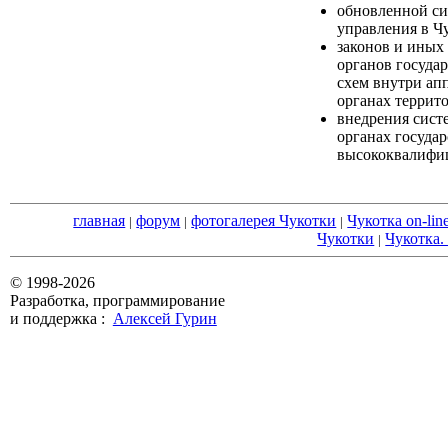
обновленной си
управления в Ч
законов и иных
органов госуда
схем внутри ап
органах террит
внедрения сист
органах госуда
высококвалифи
главная
форум
фотогалерея Чукотки
Чукотка on-lin
|
|
|
Чукотки
Чукотка.
|
© 1998-2026
Разработка, программирование
и поддержка :
Алексей Гурин