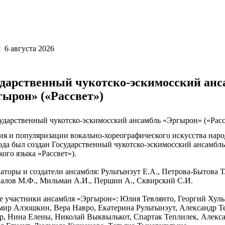
 6 августа 2026
ударственный чукотско-эскимосский анс
гырон» («Рассвет»)
ия и популяризации вокально-хореографического искусства наро
ода был создан Государственный чукотско-эскимосский ансамбль
кого языка «Рассвет»).
торы и создатели ансамбля: Рультынэут Е.А., Петрова-Бытова Т
алов М.Ф., Мильман А.И., Першин А., Сквирский С.И.
 участники ансамбля «Эргырон»: Юлия Тевлянто, Георгий Хульх
ир Алзошкин, Вера Навро, Екатерина Рультынэут, Александр Т
р, Нина Елены, Николай Выквылькот, Спартак Теплилек, Алекс