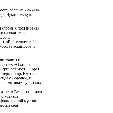
постановление 226 «Об
дов Чукотки», куда
льклорных постановках,
то находит свое
«Обряд
»), «Всё лучшее тебе —
кусства эскимосов и
ни, танцы и
оленя», «Охота на
Берингов мост», «Брат
ажеры» и др. Вместе с
енда о Вороне», и
ые по мотивам чукотских
омантом Всероссийского
 студентов,
 фольклорной музыки в
фестивалей