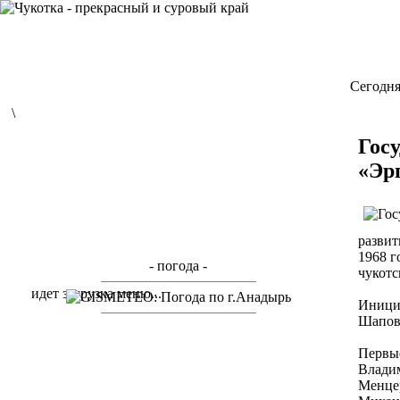
Cегодня
\
Гос
«Эр
развит
1968 г
- погода -
чукотс
идет загрузка меню...
Инициа
Шапов
Первые
Владим
Менце