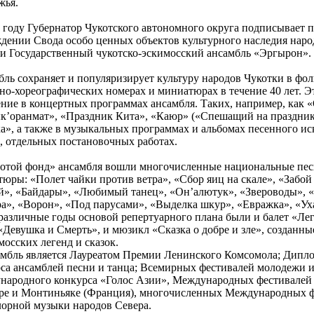
жья.
 году Губернатор Чукотского автономного округа подписывает 
дении Свода особо ценных объектов культурного наследия наро
и Государственный чукотско-эскимосский ансамбль «Эргырон».
ль сохраняет и популяризирует культуру народов Чукотки в фо
но-хореографических номерах и миниатюрах в течение 40 лет. Э
ние в концертных программах ансамбля. Таких, например, как 
’оранмат», «Праздник Кита», «Каюр» («Спешащий на праздник
а», а также в музыкальных программах и альбомах песенного ис
, отдельных постановочных работах.
лотой фонд» ансамбля вошли многочисленные национальные пес
юры: «Полет чайки против ветра», «Сбор яиц на скале», «Забой 
», «Байдары», «Любимый танец», «Он’алютук», «Звероводы», «
ра», «Ворон», «Под парусами», «Выделка шкур», «Евражка», «Ух
 различные годы основой репертуарного плана были и балет «Лег
«Девушка и Смерть», и мюзикл «Сказка о добре и зле», созданн
мосских легенд и сказок.
мбль является Лауреатом Премии Ленинского Комсомола; Дипл
са ансамблей песни и танца; Всемирных фестивалей молодежи и
народного конкурса «Голос Азии», Международных фестивалей
ре и Монтиньяке (Франция), многочисленных Международных 
орной музыки народов Севера.