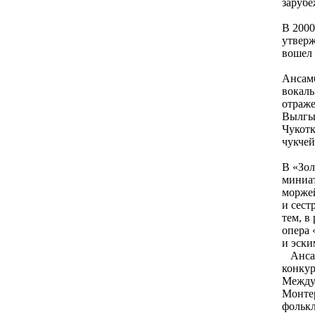
зарубе
В 2000
утверж
вошел 
Ансамб
вокаль
отраже
Вылгык
Чукотк
чукчей
В «Зо
миниат
моржей
и сест
тем, в
опера 
и эски
Анса
конкур
Между
Монте
фолькл