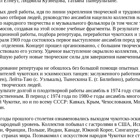
 Етнеут, Людмила Кузнецова, Татьяна Тынерультыне.
ых дней работы, идя по линии укрепления творческой и трудов
ьно отбирая людей, руководство ансамбля нацелило коллектив н
о народного творчества и музыкального фольклора (в том числе 
мосов, создавая на этой основе учебные фрагменты. В результат
ционной работы, подбора репертуара, переработки чукотских и 
раля 1969 года состоялось первое выступление ансамбля перед з
 отделения. Концерт прошел организованно, с большим творчес
ствовало его успеху. Удачное выступление окрылило коллектив, 
йшую работу новые творческие силы для завершения намеченны
рование репертуара не обошлось без большой помощи опытных
ителей чукотских и эскимосских танцев: заслуженного работни
лен), Лейта-Таю (с. Уэлькаль), Тынескина Е. (г. Билибино), работ
 творческих людей.
зультате долгой и плодотворной работы ансамбль в 1974 году ст
рственным. В период с 1974 года по 1980-е годы ансамбль много
й Чукотке, но и по всему СССР: Кавказ, Крым, Чехословакия, Мо
ан.
 годы прошлого столетия ознаменовались выходом чукотско-эск
народный уровень. Коллектив побывал с гастролями в США, Ис
и, Франции, Польше, Индии, Канаде, Южной Корее, Сингапуре,
 странах мира. Познакомил с искусством народов Чукотки все 