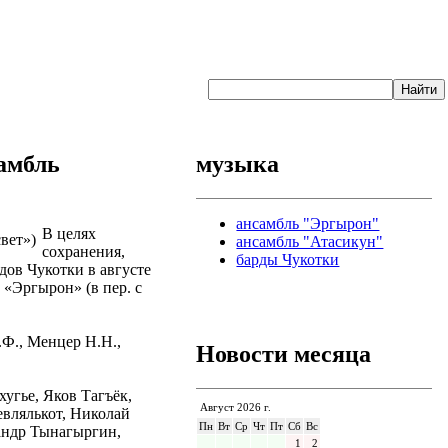
амбль
музыка
ансамбль "Эргырон"
В целях
ансамбль "Атасикун"
сохранения,
барды Чукотки
дов Чукотки в августе
 «Эргырон» (в пер. с
.Ф., Менцер Н.Н.,
Новости месяца
угье, Яков Тагъёк,
Август 2026 г.
евлялькот, Николай
Пн
Вт
Ср
Чт
Пт
Сб
Вс
андр Тынагыргин,
1
2