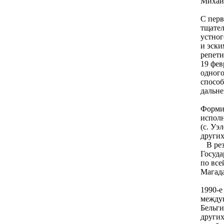
Михаил
С перв
тщател
устног
и эски
репети
19 фев
одного
способ
дальне
Форми
исполн
(с. Уэ
других
В ре
Госуда
по все
Магад
1990-е
между
Бельги
других