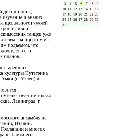
3
4
5
6
7
8
9
10
11
12
13
14
15
16
ой дисциплины,
17
18
19
20
21
22
23
а изучение и анализ
24
25
26
27
28
29
30
танцевального) чукчей
31
е кропотливой
эскимосских танцев уже
рителем с концертом из
ким подъемом, что
вдохнуло в его
х планов.
 и старейших
ка культуры Нутэтэина
ы Умки (с. Уэлен) и
ановится
 путешествует не только
сква, Ленинград, г.
имосского ансамбля на
пании, Италии,
 Голландии и многих
страны ближнего