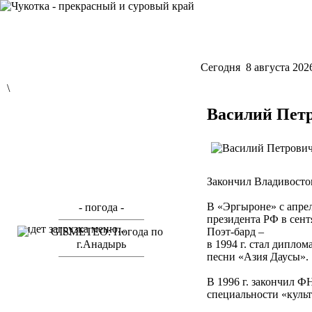
Cегодня 8 августа 202
\
Василий Пет
Закончил Владивосток
В «Эргыроне» с апрел
- погода -
президента РФ в сент
идет загрузка меню...
Поэт-бард –
в 1994 г. стал дипл
песни «Азия Даусы».
В 1996 г. закончил Ф
специальности «культ