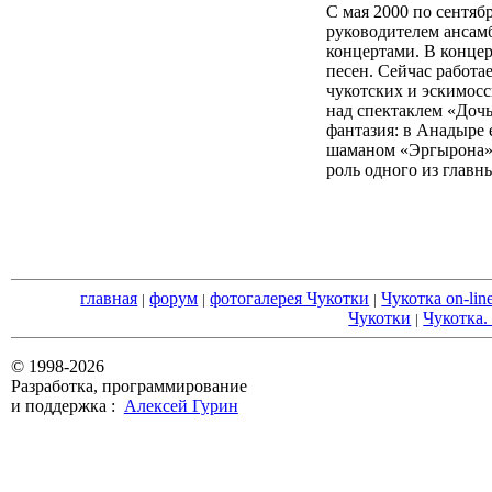
С мая 2000 по сентяб
руководителем ансам
концертами. В концер
песен. Сейчас работа
чукотских и эскимосс
над спектаклем «Дочь
фантазия: в Анадыре 
шаманом «Эргырона».
роль одного из глав
главная
форум
фотогалерея Чукотки
Чукотка on-lin
|
|
|
Чукотки
Чукотка.
|
© 1998-2026
Разработка, программирование
и поддержка :
Алексей Гурин