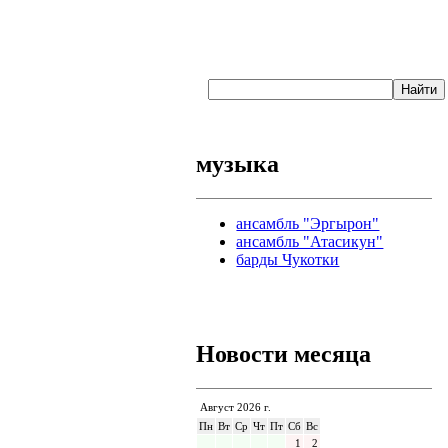
музыка
ансамбль "Эргырон"
ансамбль "Атасикун"
барды Чукотки
Новости месяца
Август 2026 г.
Пн
Вт
Ср
Чт
Пт
Сб
Вс
1
2