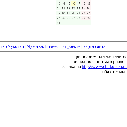
3
4
5
6
7
8
9
10
11
12
13
14
15
16
17
18
19
20
21
22
23
24
25
26
27
28
29
30
31
ство Чукотки
Чукотка. Бизнес
о проекте
карта сайта
|
|
|
|
При полном или частичном
использовании материалов
ссылка на
http://www.chukotken.ru
обязательна!