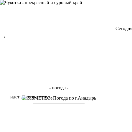
Cегодня
\
- погода -
идет загрузка меню...