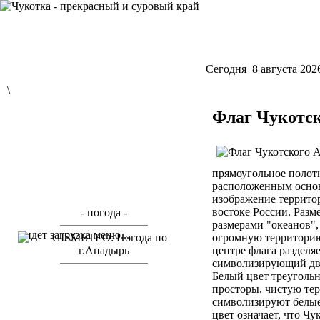
Cегодня 8 августа 202
\
Флаг Чукотск
прямоугольное полот
расположенным основ
изображение территор
востоке России. Разм
- погода -
размерами "океанов",
идет загрузка меню...
огромную территорию
центре флага разделя
символизирующий два
Белый цвет треугольн
просторы, чистую тер
символизируют белые
цвет означает, что Ч