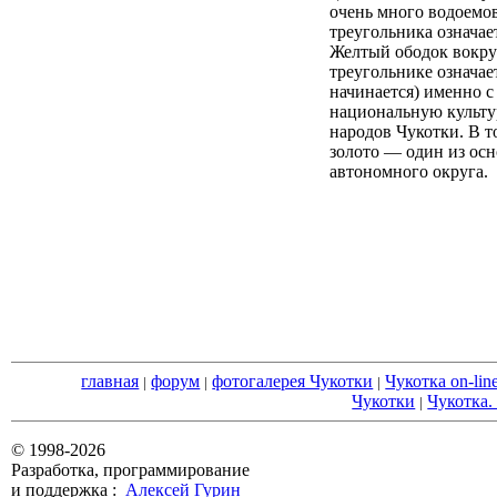
очень много водоемов
треугольника означает
Желтый ободок вокру
треугольнике означает
начинается) именно 
национальную культ
народов Чукотки. В т
золото — один из ос
автономного округа.
главная
форум
фотогалерея Чукотки
Чукотка on-lin
|
|
|
Чукотки
Чукотка.
|
© 1998-2026
Разработка, программирование
и поддержка :
Алексей Гурин