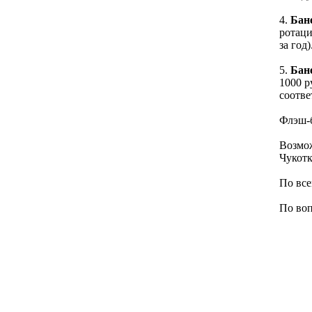
4.
Бан
ротаци
за год)
5.
Бан
1000 р
соотве
Флэш-
Возмож
Чукотк
По все
По воп