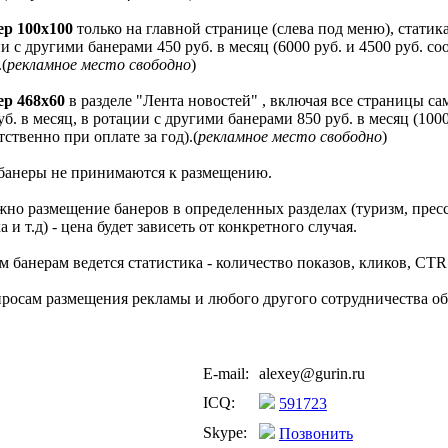
ер 100х100
только на главной странице (слева под меню), статика 
и с другими банерами 450 руб. в месяц (6000 руб. и 4500 руб. с
.(
рекламное место свободно
)
ер 468х60
в разделе "Лента новостей" , включая все страницы сам
уб. в месяц, в ротации с другими банерами 850 руб. в месяц (1000
тственно при оплате за год).(
рекламное место свободно
)
банеры не принимаются к размещению.
но размещение банеров в определенных разделах (туризм, пресс
а и т.д) - цена будет зависеть от конкретного случая.
м банерам ведется статистика - количество показов, кликов, CTR
росам размещения рекламы и любого другого сотрудничества об
E-mail:
alexey@gurin.ru
ICQ:
591723
Skype:
Позвонить