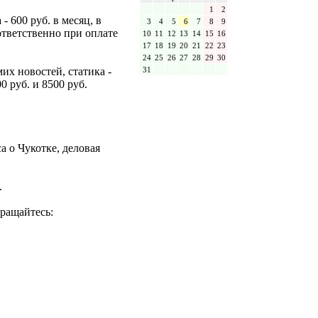
1
2
- 600 руб. в месяц, в
3
4
5
6
7
8
9
оответственно при оплате
10
11
12
13
14
15
16
17
18
19
20
21
22
23
24
25
26
27
28
29
30
31
их новостей, статика -
0 руб. и 8500 руб.
а о Чукотке, деловая
.
ращайтесь: