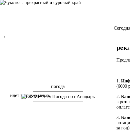
Cегодня
\
рекл
Предла
1.
Инф
(6000 
- погода -
идет загрузка меню...
2.
Бан
в рота
оплате 
3.
Бан
ротаци
за год)