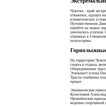
Экстремальн
Чукотка – край экстр
отважных, идущих на
климатические услови
Путешественник Дмит
перейти на лыжах чер
увенчались успехом. 
упряжках к Северном
полуострова.
Горнолыжные
На территории Чукот
спорта и отдыха, явл
Оборудованные трасс
Эгвекинот (сопка Пио
Трассы снабжены под
прокат.
Эгвекинотская горно
Колесников Александ
Провиденская горнол
ведении спортивной 