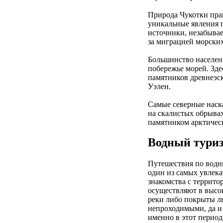
Природа Чукотки прак
уникальные явления 
источники, незабыва
за миграцией морски
Большинство населен
побережье морей. Зде
памятников древнеэск
Уэлен.
Самые северные наск
на скалистых обрыва
памятником арктическ
Водный тури
Путешествия по водн
один из самых увлек
знакомства с террито
осуществляют в высок
реки либо покрыты ль
непроходимыми, да и
именно в этот перио