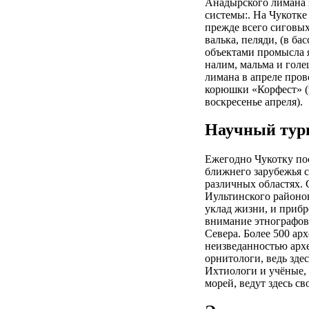
Анадырского лимана 
системы:. На Чукотке
прежде всего сиговых
валька, пеляди, (в б
объектами промысла я
налим, мальма и голе
лимана в апреле про
корюшки «Корфест» (
воскресенье апреля).
Научный тур
Ежегодно Чукотку пос
ближнего зарубежья 
различных областях.
Иультинского районов
уклад жизни, и приб
внимание этнографов
Севера. Более 500 ар
неизведанностью архе
орнитологи, ведь зде
Ихтиологи и учёные,
морей, ведут здесь с