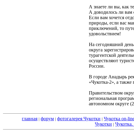
А знаете ли вы, как 
А доводилось ли вам 
Если вам хочется отд
природы, если вас ма
приключений, то путе
удовольствием!
На сегодняшний день
округа зарегистриро
турагентской деятель
осуществляют турист
России.
В городе Анадырь ре
«Чукотка-2», а также
Правительством округ
региональная програм
автономном округе (2
главная
форум
фотогалерея Чукотки
Чукотка on-lin
|
|
|
Чукотки
Чукотка.
|