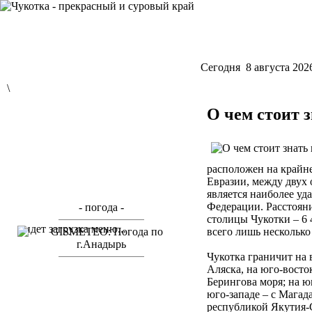
Cегодня 8 августа 202
\
О чем стоит 
расположен на крайн
Евразии, между двух
является наиболее уд
Федерации. Расстоян
- погода -
столицы Чукотки – 6 
идет загрузка меню...
всего лишь несколько
Чукотка граничит на 
Аляска, на юго-вост
Берингова моря; на ю
юго-западе – с Магада
республикой Якутия-С