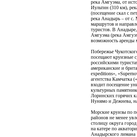
река Амгуэма, от ист
Иультин (310 км), ре
(посещение скал с пе
река Анадырь – от с.
маршрутов и направл
туристов. В Анадыре,
Амгуэма (река Амгуэм
возможность аренды 
Побережье Чукотског
посещают круизные с
российскими туриста
американские и брита
expeditions», «Supern
агентства Камчатка 
входит посещение ун
культурных памятник
Лоринских горячих к
Нунямо и Дежнева, н
Морские круизы по п
районов не менее ув
столицу округа горо
на катере по акватор
Анадырского лимана и