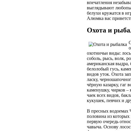
впечатления незабывае
выглядывают любопыт
белухи кружатся в иг
Алюмка вас приветств
Охота и рыба
О
о
охотничьи виды: лось
соболь, рысь, волк, р
американская выдра, б
белолобый гусь, каме
видов уток. Охота зап
ласку, черношапочного
чёрную казарку, гаг в
каменушку, чирков – 
чаек всех видов, бак
кукушек, певчих и др
В пресных водоемах Ч
половина из которых 
первую очередь относя
чавыча. Основу лосос