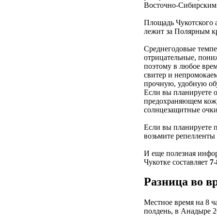
Восточно-Сибирским 
Площадь Чукотского 
лежит за Полярным кр
Среднегодовые темпе
отрицательные, пониж
поэтому в любое врем
свитер и непромокаем
прочную, удобную обу
Если вы планируете о
предохраняющем кожу
солнцезащитные очки
Если вы планируете п
возьмите репелленты 
И еще полезная инфо
Чукотке составляет
7
Разница во в
Местное время на 8 ч
полдень, в Анадыре 2