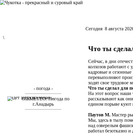
Cегодня 8 августа 202
\
Что ты сдела
Сейчас, в дни отечес
колхозов работают с 
кадровые и сезонные
перевыполняют произ
ходят свое трудовое м
Что ты сделал для п
- погода -
На этот вопрос наши 
идет загрузка меню...
рассказывают как они
едином порыве куют 
Паутов М.
Мастер ры
Мы, здесь в тылу пом
над озверелым фашиз
работал безотказно и