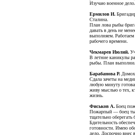
Изучаю военное дело
Ермилов И.
Бригадир
Сталина.
План лова рыбы бриг
давать в день не мене
выполняем. Работаем 
рабочего времени.
Чекмарев Июлий.
Уч
В летние каникулы ра
рыбы. План выполнил 
Барабанова Р.
Домохо
Сдала зачеты на меди
любую минуту готова
живу мыслью о тех, к
жизнь.
Фиськов А.
Боец пож
Пожарпый — боец тыла
тщательно оберегать 
Бдительность обеспеч
готовности. Имею об
дело. Досрочно внес 