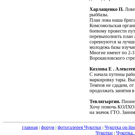
Харлащенко П.
Лове
рыббазы.
План лова наша бриг
Комсомольская органи
боевому провести пут
перевыполнить план 
соревнуются за лучши
молодежь базы изучае
Многие имеют по 2-3
Ворошиловского стре
Козлова Е . Алексеев
С начала путины рабо
маркировку тары. Вы
Темпов не сдадим, от
продолжать занятия в
Тевлягыргин.
Пионер
Хочу помочь КОЛХОЗУ
на значок ГТО. Зани
главная
форум
фотогалерея Чукотки
Чукотка on-lin
|
|
|
Чукотки
Чукотка.
|